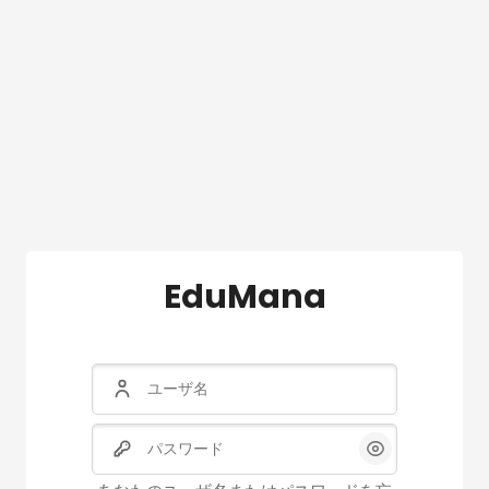
EduMana
ユーザ名
パスワード